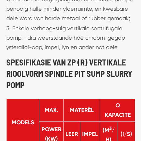
benodig hulle minder vloerruimte, en kwesbare
dele word van harde metaal of rubber gemaak;
3. Enkele verhoog-suig vertikale sentrifugale
pomp - dra weerstaande hoë chroom-gegap
ysteralloi-dop, impel, lyn en ander nat dele.
SPESIFIKASIE VAN ZP (R) VERTIKALE
RIOOLVORM SPINDLE PIT SUMP SLURRY
POMP
Q
MAX.
MATERËL
KAPACITE
MODELS
3
POWER
(M
/
LEER
IMPEL
(I/S)
H
(KW)
H)