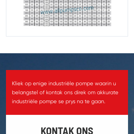
Kliek op enige industriële pompe waarin u
belangstel of kontak ons direk om akkurate
industriële pompe se prys na te gaan.
KONTAK ONS