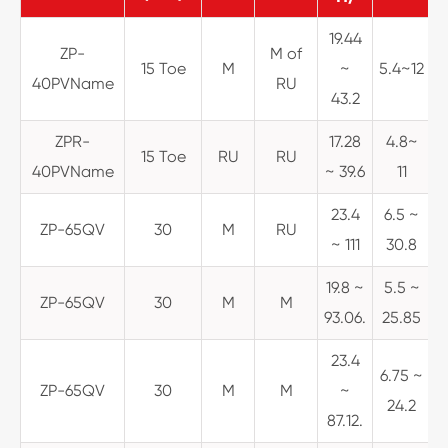
19.44
ZP-
M of
15 Toe
M
~
5.4~12
40PVName
RU
43.2
ZPR-
17.28
4.8~
15 Toe
RU
RU
4
40PVName
~ 39.6
11
23.4
6.5 ~
ZP-65QV
30
M
RU
~ 111
30.8
19.8 ~
5.5 ~
ZP-65QV
30
M
M
93.06.
25.85
23.4
6.75 ~
ZP-65QV
30
M
M
~
24.2
87.12.