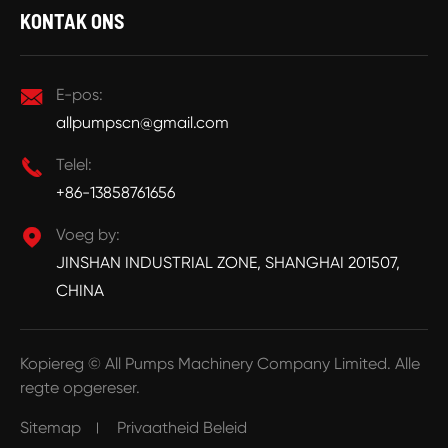
KONTAK ONS

E-pos:
allpumpscn@gmail.com

Telel:
+86-13858761656

Voeg by:
JINSHAN INDUSTRIAL ZONE, SHANGHAI 201507,
CHINA
Kopiereg ©
All Pumps Machinery Company Limited.
Alle
regte opgereser.
Sitemap
Privaatheid Beleid