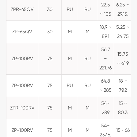
22.5
6.25 ~
ZPR-65QV
30
RU
RU
~ 105
29.15.
18,9 ~
5.25 ~
ZP-65QV
30
M
M
89.1
24.75
56.7
15.75
ZP-100RV
75
M
RU
~
~ 61.9
221.76
64.8
18 ~
ZP-100RV
75
RU
RU
7
~ 285
79.2
54~
15 ~
ZPR-100RV
75
M
M
289
80.3
54~
ZP-100RV
75
M
M
15~ 66
237.6.