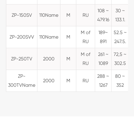
108 ~
30 ~
ZP-150SV
110Name
M
RU
479.16
133.1.
M of
189~
52.5 ~
ZP-200SVV
110Name
M
6
RU
891
247.5.
M of
261 ~
72,5 ~
ZP-250TV
2000
M
RU
1089
302.5
ZP-
288 ~
80 ~
2000
M
RU
300TVName
1267
352