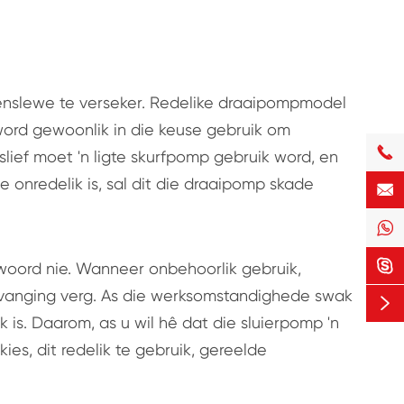
ienslewe te verseker. Redelike draaipompmodel
word gewoonlik in die keuse gebruik om

slief moet 'n ligte skurfpomp gebruik word, en
e onredelik is, sal dit die draaipomp skade



oord nie. Wanneer onbehoorlik gebruik,
rvanging verg. As die werksomstandighede swak

 is. Daarom, as u wil hê dat die sluierpomp 'n
ies, dit redelik te gebruik, gereelde