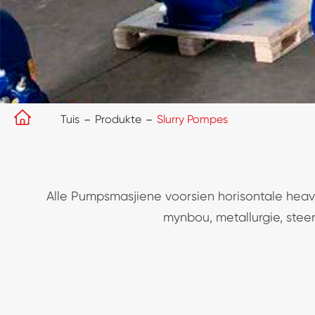

Tuis
Produkte
Slurry Pompes
Alle Pumpsmasjiene voorsien horisontale hea
mynbou, metallurgie, stee