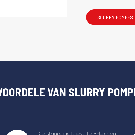

150SV Vertikale S
SLURRY POMPES
VOORDELE VAN SLURRY POMP
Die standaard geslote 5-lem en