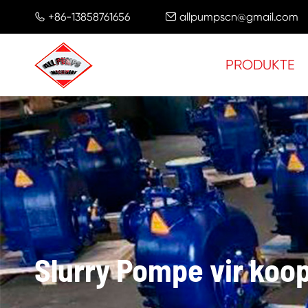
+86-13858761656
allpumpscn@gmail.com


PRODUKTE
Slurry Pompe vir koo