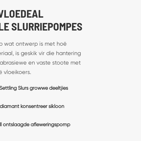
 SOMP SLURY
het nie net uitstekende
ewe nie, maar ook hoë
heid, wat uiteindelik
nder.
Cantilever Sump Pomp met
kale somp Slurry Pomp vir minerale
werpe vertikale gat-in-the Ground
omp