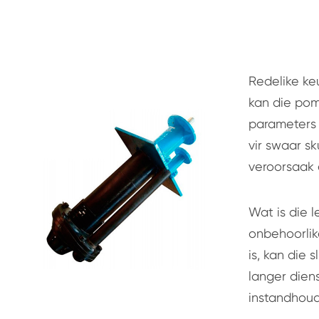
Redelike ke
kan die pom
parameters 
vir swaar sk
veroorsaak 
Wat is die 
onbehoorlik
is, kan die 
langer diens
instandhoud