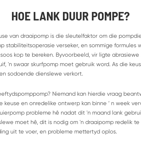
HOE LANK DUUR POMPE?
use van draaipomp is die sleutelfaktor om die pompd
p stabiliteitsoperasie verseker, en sommige formules 
soos kop te bereken. Byvoorbeeld, vir ligte abrasiewe 
uif, 'n swaar skurfpomp moet gebruik word. As die keus
en sodoende dienslewe verkort.
leeftydspomppomp? Niemand kan hierdie vraag beantw
e keuse en onredelike ontwerp kan binne ’ n week ve
sluierpomp probleme hê nadat dit 'n maand lank gebruik
lewe moet hê, dit is nodig om 'n draaipomp redelik te k
ing uit te voer, en probleme mettertyd oplos.