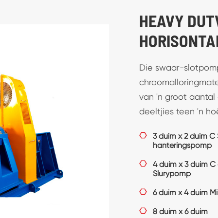
VERTIKALE
POMPES
Die vertikale pomp 
sleepweerstande l
bedryfsdoeltreffend
bedryfskoste vermi

40PV Heavy Duty 
uitbreidingskas

65QV Rubber verti
trekpank

100RV Semi-onder
Slurry hanteringp