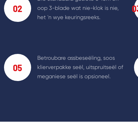
02
0
oop 3-blade wat nie-klok is nie,
het 'n wye keuringsreeks.
Betroubare assbeseëling, soos
05
klierverpakke seël, uitspruitseël of
meganiese seël is opsioneel.