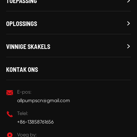
TOEPASSING

OPLOSSINGS

VINNIGE SKAKELS

KONTAK ONS

E-pos:
allpumpscn@gmail.com

Telel:
+86-13858761656

Voeg by: