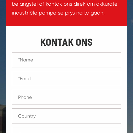
belangstel of kontak ons direk om akkurate
industriële pompe se prys na te gaan.
KONTAK ONS