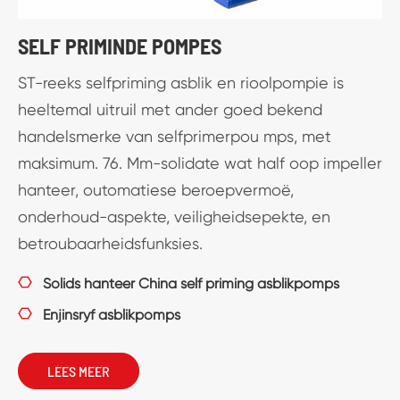
SELF PRIMINDE POMPES
ST-reeks selfpriming asblik en rioolpompie is
heeltemal uitruil met ander goed bekend
handelsmerke van selfprimerpou mps, met
maksimum. 76. Mm-solidate wat half oop impeller
hanteer, outomatiese beroepvermoë,
onderhoud-aspekte, veiligheidsepekte, en
betroubaarheidsfunksies.

Solids hanteer China self priming asblikpomps

Enjinsryf asblikpomps
LEES MEER