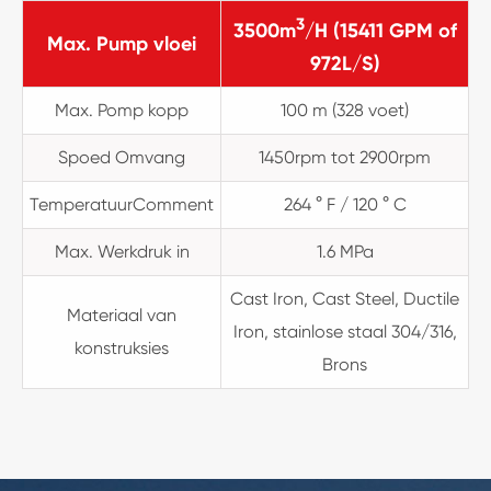
3
3500m
/H (15411 GPM of
Max. Pump vloei
972L/S)
Max. Pomp kopp
100 m (328 voet)
Spoed Omvang
1450rpm tot 2900rpm
TemperatuurComment
264 ° F / 120 ° C
Max. Werkdruk in
1.6 MPa
Cast Iron, Cast Steel, Ductile
Materiaal van
Iron, stainlose staal 304/316,
konstruksies
Brons