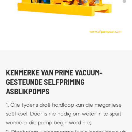
KENMERKE VAN PRIME VACUUM-
GESTEUNDE SELFPRIMING
ASBLIKPOMPS
1. Olie tydens droë hardloop kan die meganiese
seël koel. Daar is nie nodig om water in te spuit
wanneer die pomp begin word nie;
2. Diaphragm-vakuumpomp is die beste keuse vir