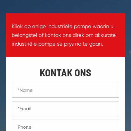
Kliek op enige industriële pompe waarin u
belangstel of kontak ons direk om akkurate
industriële pompe se prys na te gaan.
KONTAK ONS