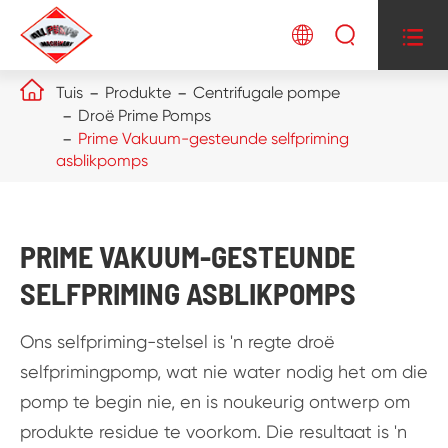




Tuis
Produkte
Centrifugale pompe
Droë Prime Pomps
Prime Vakuum-gesteunde selfpriming
asblikpomps
PRIME VAKUUM-GESTEUNDE
SELFPRIMING ASBLIKPOMPS
Ons selfpriming-stelsel is 'n regte droë
selfprimingpomp, wat nie water nodig het om die
pomp te begin nie, en is noukeurig ontwerp om
produkte residue te voorkom. Die resultaat is 'n