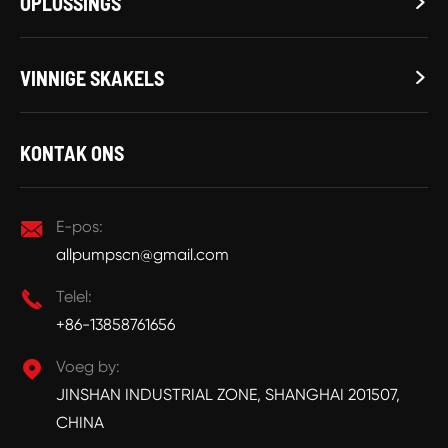
OPLOSSINGS

VINNIGE SKAKELS

KONTAK ONS

E-pos:
allpumpscn@gmail.com

Telel:
+86-13858761656

Voeg by:
JINSHAN INDUSTRIAL ZONE, SHANGHAI 201507,
CHINA