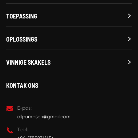
TOEPASSING

OPLOSSINGS

VINNIGE SKAKELS

KONTAK ONS

E-pos:
allpumpscn@gmail.com

Telel: