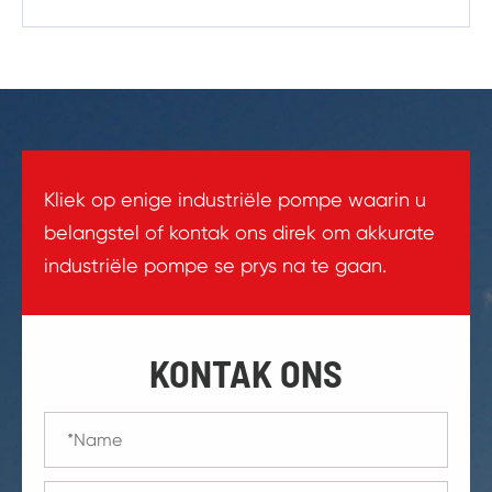
Kliek op enige industriële pompe waarin u
belangstel of kontak ons direk om akkurate
industriële pompe se prys na te gaan.
KONTAK ONS