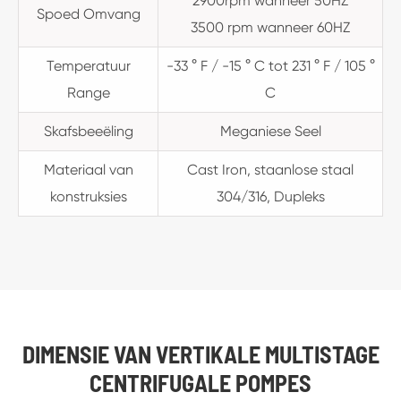
2900rpm wanneer 50HZ
Spoed Omvang
3500 rpm wanneer 60HZ
Temperatuur
-33 ° F / -15 ° C tot 231 ° F / 105 °
Range
C
Skafsbeeëling
Meganiese Seel
Materiaal van
Cast Iron, staanlose staal
konstruksies
304/316, Dupleks
DIMENSIE VAN VERTIKALE MULTISTAGE
CENTRIFUGALE POMPES