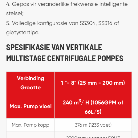
4. Gepas vir veranderlike frekwensie intelligente
stelsel;
5. Volledige konfigurasie van SS304, SS316 of
gietystertipe.
SPESIFIKASIE VAN VERTIKALE
MULTISTAGE CENTRIFUGALE POMPES
Verbinding
1 "- 8" (25 mm - 200 mm)
Grootte
3
240 m
/ H (1056GPM of
Max. Pump vloei
66L/S)
Max. Pomp kopp
376 m (1233 voet)