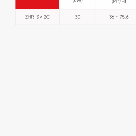
(KW)
(M
/H)
ZHR-3 × 2C
30
36 ~ 75.6