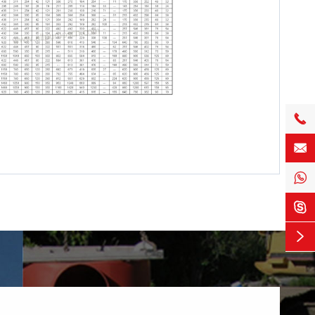




