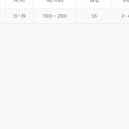
H( m)
N(r/min)
(Η%)
(M)
13 ~39
1300 ~ 2100
55
2~ 