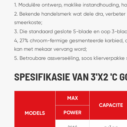
1. Modulêre ontwerp, maklike instandhouding, ho
2. Bekende handelsmerk wat dele dra, verbeter
smeerkoste;
3. Die standaard geslote 5-blade en oop 3-blade
4, 27% chroom-fermige gesmenteerde karbied, di
kan met mekaar vervang word;
5. Betroubare assverseëling, soos klierverpakke 
SPESIFIKASIE VAN 3'X2 'C
MAX
CAPACITE
POWER
MODELS
3