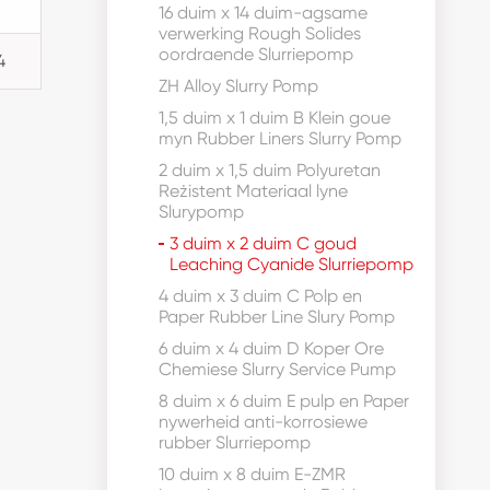
16 duim x 14 duim-agsame
verwerking Rough Solides
oordraende Slurriepomp
4
ZH Alloy Slurry Pomp
1,5 duim x 1 duim B Klein goue
myn Rubber Liners Slurry Pomp
2 duim x 1,5 duim Polyuretan
Reżistent Materiaal lyne
Slurypomp
3 duim x 2 duim C goud
Leaching Cyanide Slurriepomp
4 duim x 3 duim C Polp en
Paper Rubber Line Slury Pomp
6 duim x 4 duim D Koper Ore
Chemiese Slurry Service Pump
8 duim x 6 duim E pulp en Paper
nywerheid anti-korrosiewe
rubber Slurriepomp
10 duim x 8 duim E-ZMR