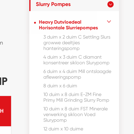
Slurry Pompes

Heavy Dutvloedeal

Horisontale Slurriepompes
3 duim x 2 duim C Settling Slurs
en
growwe deeltjies
hanteringspomp
4 duim x 3 duim C diamant
konsentreer sikloon Slurypomp
6 duim x 4 duim Mill ontslaagde
MP
afleweringspomp
8 duim x 6 duim
10 duim x 8 duim E-ZM Fine
Primy Mill Grinding Slurry Pomp
10 duim x 8 duim FST Minerale
SH
verwerking sikloon Voed
Slurypomp
12 duim x 10 duime