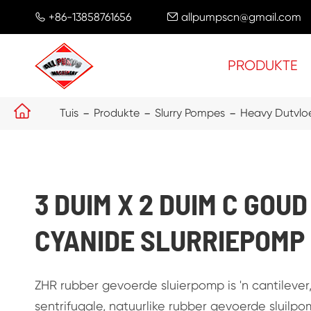
+86-13858761656
allpumpscn@gmail.com


PRODUKTE

Tuis
Produkte
Slurry Pompes
Heavy Dutvloe
3 DUIM X 2 DUIM C GOU
CYANIDE SLURRIEPOMP
ZHR rubber gevoerde sluierpomp is 'n cantilever,
sentrifugale, natuurlike rubber gevoerde sluilpom