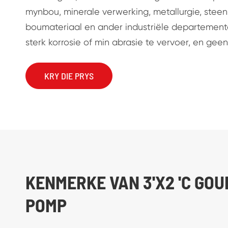
mynbou, minerale verwerking, metallurgie, steenk
boumateriaal en ander industriële departeme
sterk korrosie of min abrasie te vervoer, en geen
KRY DIE PRYS
KENMERKE VAN 3'X2 'C GO
POMP