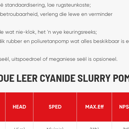
ë standaardisering, lae rugsteunkoste;
 betroubaarheid, verleng die lewe en verminder
 wat nie-klok, het 'n wye keuringsreeks;
k rubber en poliuretanpomp wat alles beskikbaar is 
seël, uitspoedroel of meganiese seël is opsioneel.
 GOUE LEER CYANIDE SLURRY PO
HEAD
SPED
MAX.Eff
NP