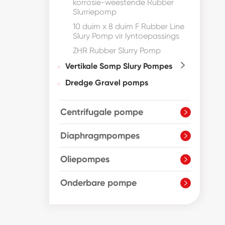
korrosie-weestende Rubber
Slurriepomp
10 duim x 8 duim F Rubber Line
Slury Pomp vir lyntoepassings
ZHR Rubber Slurry Pomp
Vertikale Somp Slury Pompes

Dredge Gravel pomps
Centrifugale pompe

Diaphragmpompes

Oliepompes

Onderbare pompe
