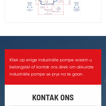
Kliek op enige industriële pompe waarin u
belangstel of kontak ons direk om akkurate
industriële pompe se prys na te gaan.
KONTAK ONS