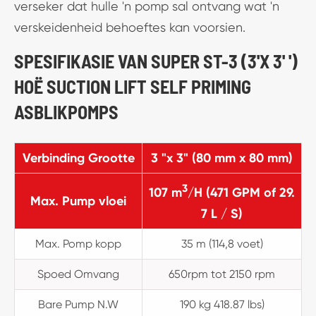
verseker dat hulle 'n pomp sal ontvang wat 'n
verskeidenheid behoeftes kan voorsien.
SPESIFIKASIE VAN SUPER ST-3 (3'X 3' ')
HOË SUCTION LIFT SELF PRIMING
ASBLIKPOMPS
Verbinding Grootte
3 "x 3" (80 mm x 80 mm)
3
107 m
/H (471 GPM of 29.
Max. Pump vloei
7 L / S)
Max. Pomp kopp
35 m (114,8 voet)
Spoed Omvang
650rpm tot 2150 rpm
Bare Pump N.W
190 kg 418.87 lbs)