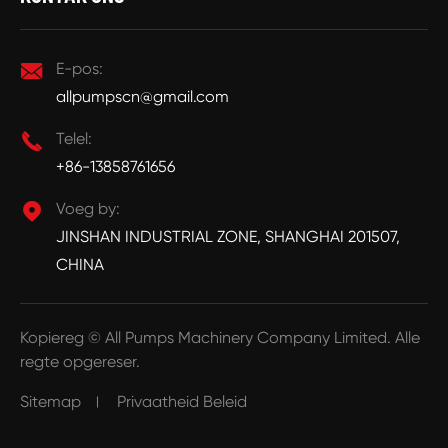

E-pos:
allpumpscn@gmail.com

Telel:
+86-13858761656

Voeg by:
JINSHAN INDUSTRIAL ZONE, SHANGHAI 201507,
CHINA
Kopiereg ©
All Pumps Machinery Company Limited.
Alle
regte opgereser.
Sitemap
Privaatheid Beleid