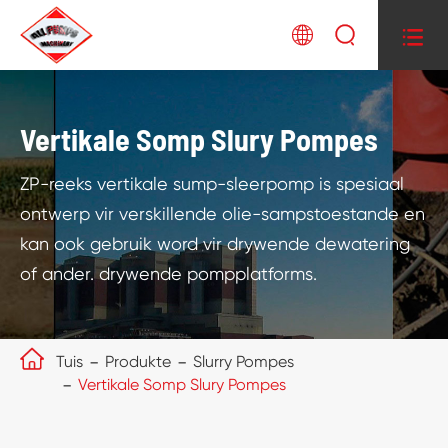



Vertikale Somp Slury Pompes
ZP-reeks vertikale sump-sleerpomp is spesiaal
ontwerp vir verskillende olie-sampstoestande en
kan ook gebruik word vir drywende dewatering
of ander. drywende pompplatforms.

Tuis
Produkte
Slurry Pompes
Vertikale Somp Slury Pompes