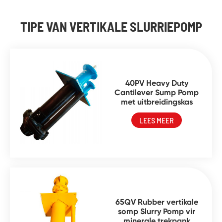
TIPE VAN VERTIKALE SLURRIEPOMP
40PV Heavy Duty
Cantilever Sump Pomp
met uitbreidingskas
LEES MEER
65QV Rubber vertikale
somp Slurry Pomp vir
minerale trekpank