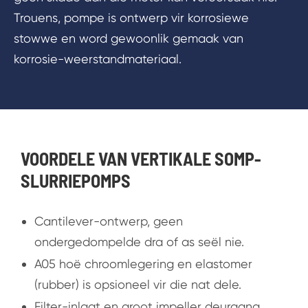
Trouens, pompe is ontwerp vir korrosiewe
stowwe en word gewoonlik gemaak van
korrosie-weerstandmateriaal.
VOORDELE VAN VERTIKALE SOMP-
SLURRIEPOMPS
Cantilever-ontwerp, geen
ondergedompelde dra of as seël nie.
A05 hoë chroomlegering en elastomer
(rubber) is opsioneel vir die nat dele.
Filter-inlaat en groot impeller deurgang