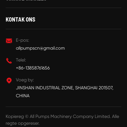
KONTAK ONS

E-pos:
allpumpscn@gmail.com

Telel:
+86-13858761656

Voeg by:
JINSHAN INDUSTRIAL ZONE, SHANGHAI 201507,
CHINA
Kopiereg ©
All Pumps Machinery Company Limited.
Alle
regte opgereser.