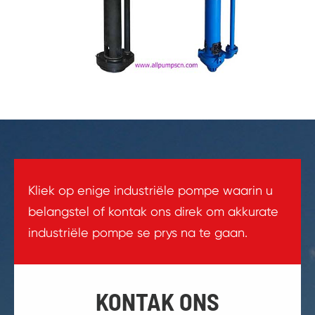
Kliek op enige industriële pompe waarin u
belangstel of kontak ons direk om akkurate
industriële pompe se prys na te gaan.
KONTAK ONS