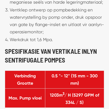
meganiese seëls van harde legeringmateriaal;
Ventklep ontwerp op pompbedekking en
watervrystelling by pomp onder, druk opspoor
van gate by flange-inslet en uitlaat vir aanlyn-
operasiemonitor;
Werkdruk tot 1,6 Mpa.
SPESIFIKASIE VAN VERTIKALE INLYN
SENTRIFUGALE POMPES
Verbinding
0.5 "- 12" (15 mm - 300
Grootte
mm)
3
1203m
/ H (5297 GPM of
Max. Pump vloei
334L / S)