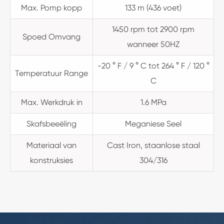
Max. Pomp kopp
133 m (436 voet)
1450 rpm tot 2900 rpm
Spoed Omvang
wanneer 50HZ
-20 ° F / 9 ° C tot 264 ° F / 120 °
Temperatuur Range
C
Max. Werkdruk in
1.6 MPa
Skafsbeeëling
Meganiese Seel
Materiaal van
Cast Iron, staanlose staal
konstruksies
304/316