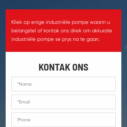
Kliek op enige industriële pompe waarin u
belangstel of kontak ons direk om akkurate
industriële pompe se prys na te gaan.
KONTAK ONS