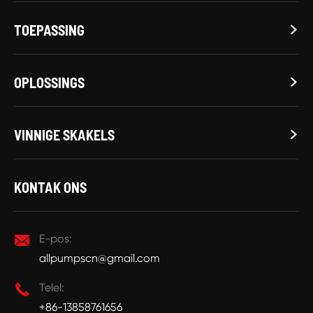
TOEPASSING

OPLOSSINGS

VINNIGE SKAKELS

KONTAK ONS

E-pos:
allpumpscn@gmail.com

Telel:
+86-13858761656