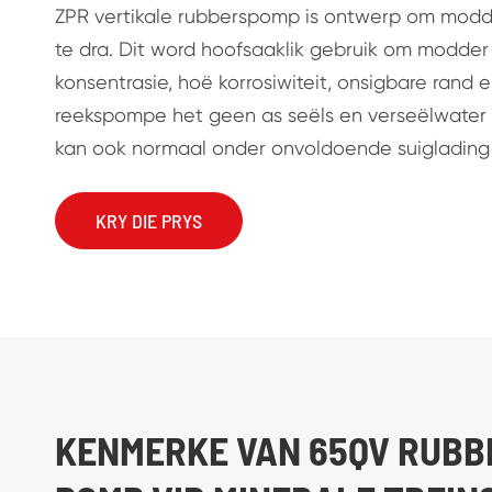
ZPR vertikale rubberspomp is ontwerp om modde
te dra. Dit word hoofsaaklik gebruik om modder
konsentrasie, hoë korrosiwiteit, onsigbare rand e
reekspompe het geen as seëls en verseëlwater n
kan ook normaal onder onvoldoende suiglading
KRY DIE PRYS
KENMERKE VAN 65QV RUBB