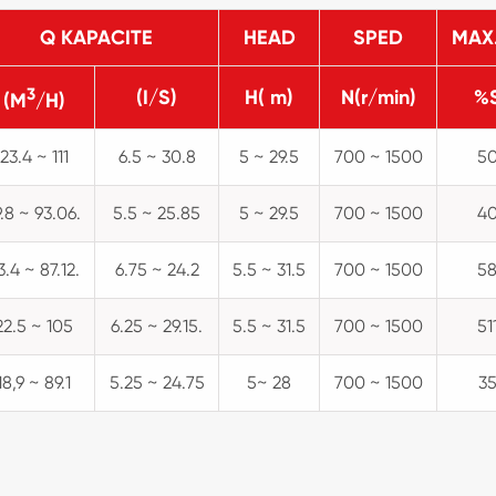
Q KAPACITE
HEAD
SPED
MAX.
3
(I/S)
H( m)
N(r/min)
%
(M
/H)
23.4 ~ 111
6.5 ~ 30.8
5 ~ 29.5
700 ~ 1500
5
9.8 ~ 93.06.
5.5 ~ 25.85
5 ~ 29.5
700 ~ 1500
4
3.4 ~ 87.12.
6.75 ~ 24.2
5.5 ~ 31.5
700 ~ 1500
5
22.5 ~ 105
6.25 ~ 29.15.
5.5 ~ 31.5
700 ~ 1500
51
18,9 ~ 89.1
5.25 ~ 24.75
5~ 28
700 ~ 1500
3