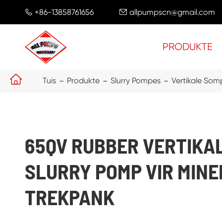
+86-13858761656
allpumpscn@gmail.com


PRODUKTE

Tuis
Produkte
Slurry Pompes
Vertikale Som
65QV RUBBER VERTIKA
SLURRY POMP VIR MIN
TREKPANK