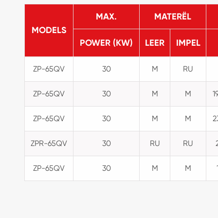
MAX.
MATERËL
MODELS
POWER (KW)
LEER
IMPEL
ZP-65QV
30
M
RU
ZP-65QV
30
M
M
1
ZP-65QV
30
M
M
2
ZPR-65QV
30
RU
RU
ZP-65QV
30
M
M