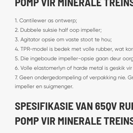
POMP VIR MINERALE TREIN
1. Cantilewer as ontwerp;
2. Dubbele suksie half oop impeller;
3. Agitator opsie om vaste stoot te hou;
4. TPR-model is bedek met volle rubber, wat kor
5. Die ingeboude impeller-opsie gaan deur oorg
6. Volle elastomerlyn of harde metal is geskik v
7. Geen ondergedompeling of verpakking nie. G
impeller en suigmenger.
SPESIFIKASIE VAN 65QV R
POMP VIR MINERALE TREIN