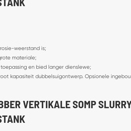
STANK
rosie-weerstand is;
rote materiale;
ir toepassing en bied langer dienslewe;
root kapasiteit dubbelsuigontwerp. Opsionele ingebo
UBBER VERTIKALE SOMP SLURR
STANK