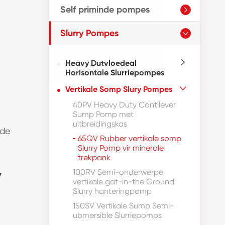
Self priminde pompes

Slurry Pompes

Heavy Dutvloedeal

Horisontale Slurriepompes
Vertikale Somp Slury Pompes

40PV Heavy Duty Cantilever
Sump Pomp met
uitbreidingskas
ude
65QV Rubber vertikale somp
Slurry Pomp vir minerale
trekpank
100RV Semi-onderwerpe
Y
vertikale gat-in-the Ground
Slurry hanteringpomp
150SV Vertikale Sump Semi-
ubmersible Slurriepomps