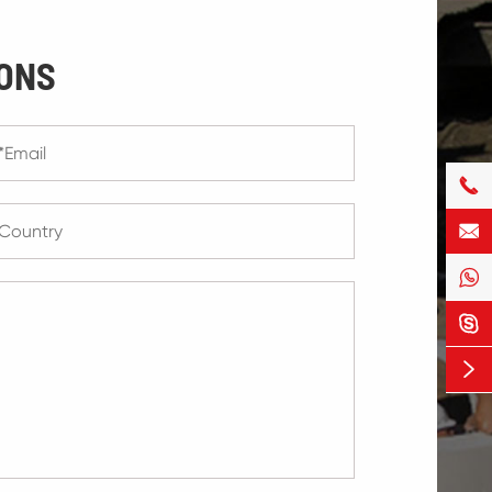
ONS




