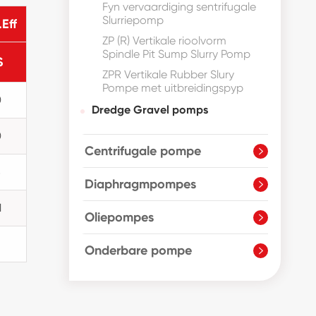
Fyn vervaardiging sentrifugale
Slurriepomp
Eff
ZP (R) Vertikale rioolvorm
Spindle Pit Sump Slurry Pomp
S
ZPR Vertikale Rubber Slury
Pompe met uitbreidingspyp
0
Dredge Gravel pomps
0
Centrifugale pompe

8
Diaphragmpompes

1
Oliepompes

5
Onderbare pompe
