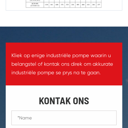
Kliek op enige industriële pompe waarin u
belangstel of kontak ons direk om akkurate
industriële pompe se prys na te gaan.
KONTAK ONS