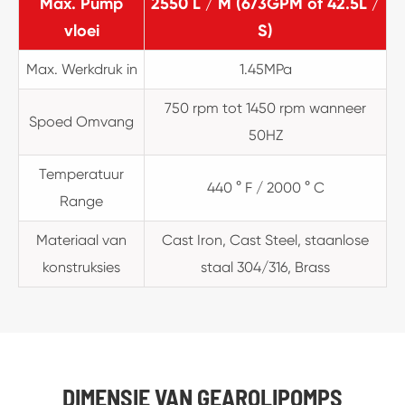
Max. Pump
2550 L / M (673GPM of 42.5L /
vloei
S)
Max. Werkdruk in
1.45MPa
750 rpm tot 1450 rpm wanneer
Spoed Omvang
50HZ
Temperatuur
440 ° F / 2000 ° C
Range
Materiaal van
Cast Iron, Cast Steel, staanlose
konstruksies
staal 304/316, Brass
DIMENSIE VAN GEAROLIPOMPS