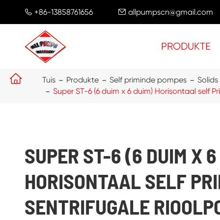
+86-13858761656
allpumpscn@gmail.com


PRODUKTE

Tuis
Produkte
Self priminde pompes
Solids
Super ST-6 (6 duim x 6 duim) Horisontaal self P
SUPER ST-6 (6 DUIM X 6
HORISONTAAL SELF PR
SENTRIFUGALE RIOOLP