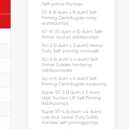
Self-primer Pompes
ST-8 (8 duim x 8 duim) Self
Priming Centrifugale romp
waterpomps
ST-10 (10 duim x 10 duim) Self-
Primer riool en asblikpomps
SU-3 (3 duim x 3 duim) Heavy-
Duty Self-priming rioolvoëls
SU-4 (4 duim x 4 duim) Self-
Primer Solides hantering
asblikpompies
SU-6 (6 duim x 6 duim) Self
Priming Centrifugale rioolpomp
Super ST-3 (3 duim x 3 duim)
High Suction Lift Self Priming
Asblikpomps
Super ST-4 (4 duim x 4 duim)
Lae druk swaar Duty Solids
hanteer self-primingpomps