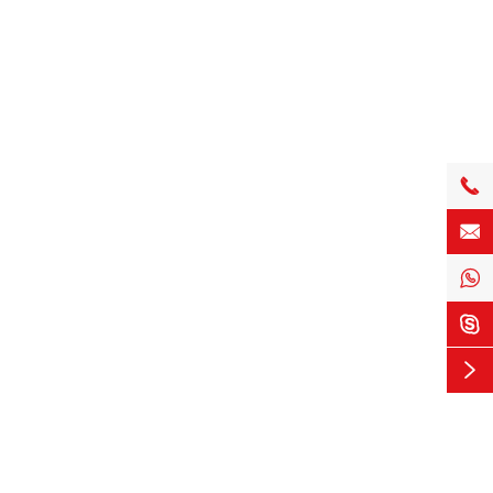




