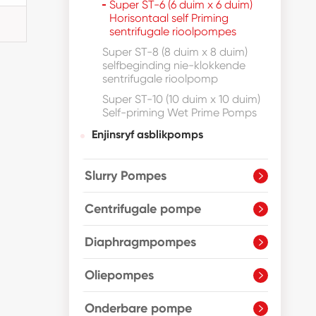
Super ST-6 (6 duim x 6 duim)
Horisontaal self Priming
sentrifugale rioolpompes
Super ST-8 (8 duim x 8 duim)
selfbeginding nie-klokkende
sentrifugale rioolpomp
Super ST-10 (10 duim x 10 duim)
Self-priming Wet Prime Pomps
Enjinsryf asblikpomps
Slurry Pompes

Centrifugale pompe

Diaphragmpompes

Oliepompes

Onderbare pompe
