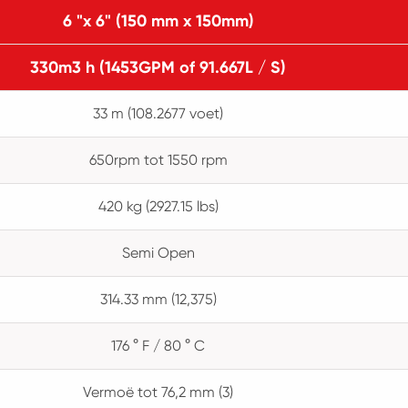
6 "x 6" (150 mm x 150mm)
330m3 h (1453GPM of 91.667L / S)
33 m (108.2677 voet)
650rpm tot 1550 rpm
420 kg (2927.15 lbs)
Semi Open
314.33 mm (12,375)
176 ° F / 80 ° C
Vermoë tot 76,2 mm (3)