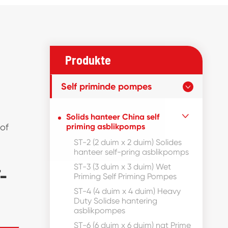
Produkte
Self priminde pompes

Solids hanteer China self

 of
priming asblikpomps
ST-2 (2 duim x 2 duim) Solides
hanteer self-pring asblikpomps
ST-3 (3 duim x 3 duim) Wet
-
Priming Self Priming Pompes
ST-4 (4 duim x 4 duim) Heavy
Duty Solidse hantering
asblikpompes
ST-6 (6 duim x 6 duim) nat Prime