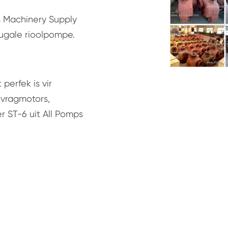
s Machinery Supply
ifugale rioolpompe.
perfek is vir
vragmotors,
r ST-6 uit All Pomps