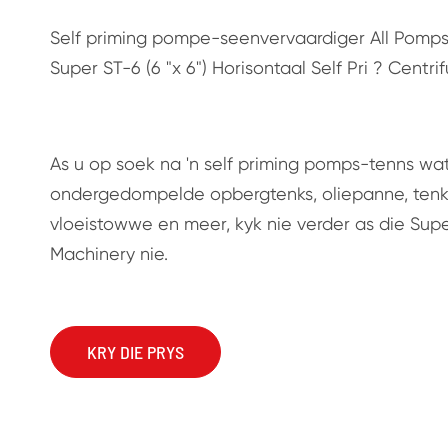
Self priming pompe-seenvervaardiger All Pomp
Super ST-6 (6 "x 6") Horisontaal Self Pri ? Centr
As u op soek na 'n self priming pomps-tenns wat 
ondergedompelde opbergtenks, oliepanne, tenk
vloeistowwe en meer, kyk nie verder as die Supe
Machinery nie.
KRY DIE PRYS